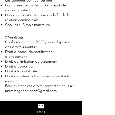
Les données sont conservées :
Formulaire de contact : 3 ans après le
dernier contact
Données clients : 5 ans après la fin de la
relation commerciale
Cookies : 13 mois maximum
7. Vos droits
Conformément au RGPD, vous disposez
des droits suivants :
Droit d’accès, de rectification,
d’effacement
Droit de limitation du traitement
Droit d’opposition
Droit à la portabilité
Droit de retirer votre consentement à tout
moment
Pour exercer vos droits, contactez-nous à :
universagence.paris@gmail.com
.
8. Cookies
Le Site utilise des cookies pour améliorer
Email
l’expérience utilisateur et collecter des